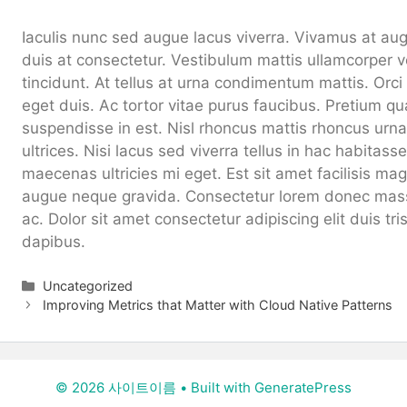
Iaculis nunc sed augue lacus viverra. Vivamus at au
duis at consectetur. Vestibulum mattis ullamcorper v
tincidunt. At tellus at urna condimentum mattis. Orc
eget duis. Ac tortor vitae purus faucibus. Pretium q
suspendisse in est. Nisl rhoncus mattis rhoncus urna
ultrices. Nisi lacus sed viverra tellus in hac habitas
maecenas ultricies mi eget. Est sit amet facilisis m
augue neque gravida. Consectetur lorem donec mass
ac. Dolor sit amet consectetur adipiscing elit duis tri
dapibus.
Categories
Uncategorized
Improving Metrics that Matter with Cloud Native Patterns
© 2026 사이트이름
• Built with
GeneratePress