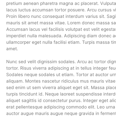
pretium aenean pharetra magna ac placerat. Vulputate
lacus luctus accumsan tortor posuere. Arcu cursus v
Proin libero nunc consequat interdum varius sit. Sagitt
mauris sit amet massa vitae. Lorem donec massa sap
Accumsan lacus vel facilisis volutpat est velit egesta
imperdiet nulla malesuada. Adipiscing diam donec adi
ullamcorper eget nulla facilisi etiam. Turpis massa tin
amet.
Nunc sed velit dignissim sodales. Arcu ac tortor dig
tortor. Risus viverra adipiscing at in tellus integer fe
Sodales neque sodales ut etiam. Tortor at auctor ur
aliquam. Montes nascetur ridiculus mus mauris vitae
sed enim ut sem viverra aliquet eget sit. Massa place
turpis tincidunt id. Neque laoreet suspendisse interd
aliquet sagittis id consectetur purus. Integer eget ali
erat pellentesque adipiscing commodo elit. Leo urn
auctor augue mauris augue neque gravida in fermen