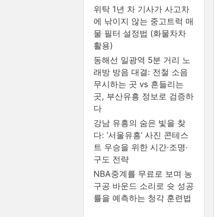
위탁 1년 차 기사가 사고차
에 낚이지 않는 중고트럭 매
물 필터 설정법 (화물차차
활용)
동해선 일광역 5분 거리 노
래방 방음 대결: 전철 소음
무시하는 곳 vs 흔들리는
곳, 부산유흥 정보로 검증하
다
강남 유흥의 숨은 빛을 찾
다: ‘서울유흥’ 사진 콘테스
트 우승을 위한 시간·조명·
구도 전략
NBA중계를 무료로 보며 농
구공 바운드 소리로 슛 성공
률을 예측하는 청각 훈련법