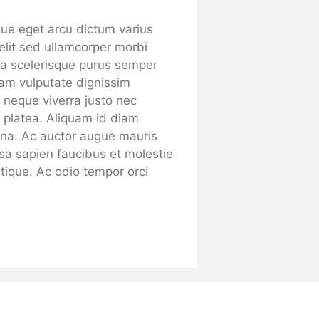
gue eget arcu dictum varius
elit sed ullamcorper morbi
i a scelerisque purus semper
uam vulputate dignissim
 neque viverra justo nec
se platea. Aliquam id diam
agna. Ac auctor augue mauris
a sapien faucibus et molestie
stique. Ac odio tempor orci