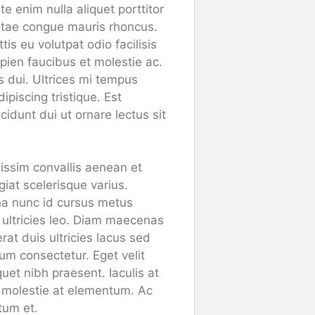
 enim nulla aliquet porttitor
itae congue mauris rhoncus.
is eu volutpat odio facilisis
ien faucibus et molestie ac.
s dui. Ultrices mi tempus
piscing tristique. Est
cidunt dui ut ornare lectus sit
nissim convallis aenean et
ugiat scelerisque varius.
na nunc id cursus metus
 ultricies leo. Diam maecenas
rat duis ultricies lacus sed
um consectetur. Eget velit
quet nibh praesent. Iaculis at
a molestie at elementum. Ac
tum et.