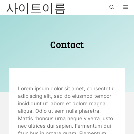
사이트이름
Skip
M
to
content
Contact
Lorem ipsum dolor sit amet, consectetur
adipiscing elit, sed do eiusmod tempor
incididunt ut labore et dolore magna
aliqua. Odio ut sem nulla pharetra.
Mattis rhoncus urna neque viverra justo
nec ultrices dui sapien. Fermentum dui
faucibus in ornare quam. Elementum