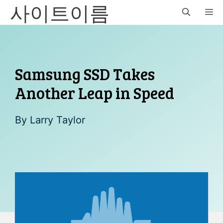
사이트이름
Skip
M
to
content
Samsung SSD Takes
Another Leap in Speed
By
Larry Taylor