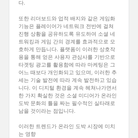
다.
또한 리더보드와 업적 배지와 같은 게임화
기능은 플레이어가 네트워크 전반에 걸쳐
진행 상황을 공유하도록 유도하여 소셜 네
트워킹과 게임 간의 경계를 효과적으로 모
호하게 만듭니다. 플랫폼이 이러한 상호작
용을 통해 얻은 사용자 관심사를 기반으로
타겟팅 광고를 활용함에 따라 마케팅은 그
어느 때보다 개인화되고 있으며, 이러한 추
세는 기술 발전에 따라 계속 발전하고 있습
니다. 이 디지털 환경을 계속 헤쳐나가면서
한 가지 확실한 것은 소셜 미디어가 온라인
도박 문화의 틀을 짜는 필수적인 실타래로
남을 것이라는 점입니다.
이러한 트렌드가 온라인 도박 시장에 미치
는 영향