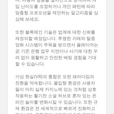
다. 사용자 행동을 실시간으로 분석하여 게
임 난이도를 조정하거나 개인 패턴에 따라
맞춤형 프로모션을 제안하는 알고리즘을 상
상해 보세요.
또한 블록체인 기술은 업계에 대한 신뢰를
재정의할 예정입니다. 투명한 거래와 탈중
앙화 시스템이 주목을 받으면서 플레이어는
곧 기존 은행 업무 지연이나 사기에 대한 우
려 없이 원활하고 안전한 베팅 경험을 기대
할 수 있습니다.
가상 현실(VR)의 통합은 또한 패러다임의
전환을 약속합니다. 몰입형 환경은 사용자
들이 마치 실제 카지노에 있는 것처럼 상호
작용하는 활기찬 소셜 허브로 혼자 있는 온
라인 놀이를 변화시킬 수 있습니다. 또한 규
제 환경은 전 세계적으로 빠르게 진화하고