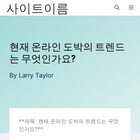
사이트이름
Skip
M
to
content
현재 온라인 도박의 트렌드
는 무엇인가요?
By
Larry Taylor
**제목: 현재 온라인 도박의 트렌드는 무엇
인가요?**