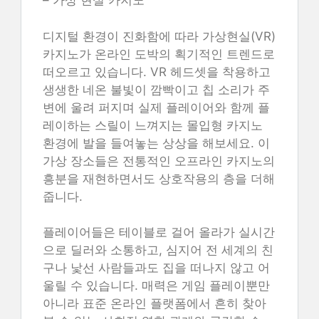
– 가상 현실 카지노
디지털 환경이 진화함에 따라 가상현실(VR)
카지노가 온라인 도박의 획기적인 트렌드로
떠오르고 있습니다. VR 헤드셋을 착용하고
생생한 네온 불빛이 깜빡이고 칩 소리가 주
변에 울려 퍼지며 실제 플레이어와 함께 플
레이하는 스릴이 느껴지는 몰입형 카지노
환경에 발을 들여놓는 상상을 해보세요. 이
가상 장소들은 전통적인 오프라인 카지노의
흥분을 재현하면서도 상호작용의 층을 더해
줍니다.
플레이어들은 테이블로 걸어 올라가 실시간
으로 딜러와 소통하고, 심지어 전 세계의 친
구나 낯선 사람들과도 집을 떠나지 않고 어
울릴 수 있습니다. 매력은 게임 플레이뿐만
아니라 표준 온라인 플랫폼에서 흔히 찾아