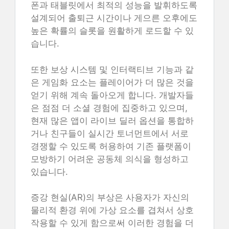
폰과 태블릿에서 최적의 성능을 발휘하도록
설계되어 출퇴근 시간이나 게으른 오후에도
높은 확률의 슬롯을 원활하게 로드할 수 있
습니다.
또한 보상 시스템 및 인터랙티브 기능과 같
은 게임화 요소는 플레이어가 더 많은 것을
얻기 위해 계속 돌아오게 합니다. 개발자들
은 점점 더 소셜 경험에 집중하고 있으며,
현재 많은 앱이 라이브 딜러 옵션을 통합하
거나 친구들이 실시간 토너먼트에서 서로
경쟁할 수 있도록 허용하여 기존 플랫폼이
모방하기 어려운 공동체 의식을 형성하고
있습니다.
증강 현실(AR)의 부상은 사용자가 자신의
물리적 환경 위에 가상 요소를 겹쳐서 상호
작용할 수 있게 함으로써 이러한 경험을 더