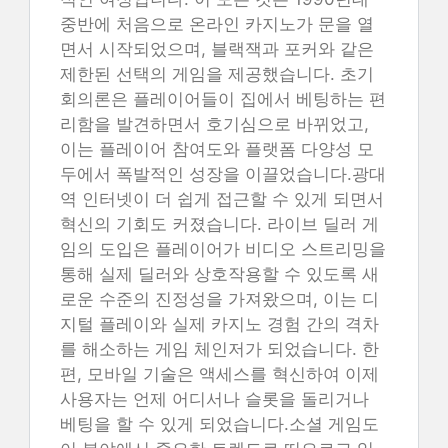
중반에 처음으로 온라인 카지노가 문을 열
면서 시작되었으며, 블랙잭과 포커와 같은
제한된 선택의 게임을 제공했습니다. 초기
회의론은 플레이어들이 집에서 베팅하는 편
리함을 발견하면서 호기심으로 바뀌었고,
이는 플레이어 참여도와 플랫폼 다양성 모
두에서 폭발적인 성장을 이끌었습니다.광대
역 인터넷이 더 쉽게 접근할 수 있게 되면서
혁신의 기회도 커졌습니다. 라이브 딜러 게
임의 도입은 플레이어가 비디오 스트리밍을
통해 실제 딜러와 상호작용할 수 있도록 새
로운 수준의 진정성을 가져왔으며, 이는 디
지털 플레이와 실제 카지노 경험 간의 격차
를 해소하는 게임 체인저가 되었습니다. 한
편, 모바일 기술은 액세스를 혁신하여 이제
사용자는 언제 어디서나 슬롯을 돌리거나
베팅을 할 수 있게 되었습니다.소셜 게임도