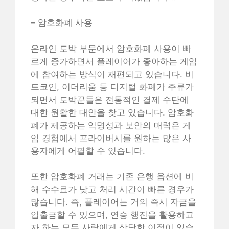
– 암호화폐 사용
온라인 도박 부문에서 암호화폐 사용이 빠
르게 증가하면서 플레이어가 좋아하는 게임
에 참여하는 방식이 재편되고 있습니다. 비
트코인, 이더리움 등 디지털 화폐가 주류가
되면서 도박꾼들은 전통적인 결제 수단에
대한 원활한 대안을 찾고 있습니다. 암호화
폐가 제공하는 익명성과 보안의 매력은 게
임 경험에서 프라이버시를 원하는 많은 사
용자에게 어필할 수 있습니다.
또한 암호화폐 거래는 기존 은행 옵션에 비
해 수수료가 낮고 처리 시간이 빠른 경우가
많습니다. 즉, 플레이어는 거의 즉시 자금을
입출금할 수 있으며, 연승 행진을 활용하고
자 하는 모든 사람에게 상당한 이점이 있습