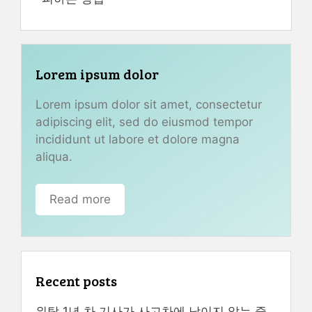
Lorem ipsum dolor
Lorem ipsum dolor sit amet, consectetur
adipiscing elit, sed do eiusmod tempor
incididunt ut labore et dolore magna
aliqua.
Read more
Recent posts
위탁 1년 차 기사가 사고차에 낚이지 않는 중