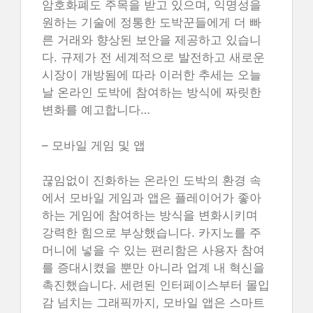
암호화폐도 주목을 받고 있으며, 익명성을
원하는 기술에 정통한 도박꾼들에게 더 빠
른 거래와 향상된 보안을 제공하고 있습니
다. 규제가 전 세계적으로 발전하고 새로운
시장이 개방됨에 따라 이러한 추세는 오늘
날 온라인 도박에 참여하는 방식에 짜릿한
변화를 예고합니다…
– 모바일 게임 및 앱
끊임없이 진화하는 온라인 도박의 환경 속
에서 모바일 게임과 앱은 플레이어가 좋아
하는 게임에 참여하는 방식을 변화시키며
강력한 힘으로 부상했습니다. 카지노를 주
머니에 넣을 수 있는 편리함은 사용자 참여
를 증대시켰을 뿐만 아니라 업계 내 혁신을
촉진했습니다. 세련된 인터페이스부터 몰입
감 넘치는 그래픽까지, 모바일 앱은 스마트