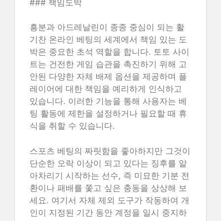
### 책임도박
흥분과 아드레날린이 종종 중심이 되는 활
기찬 온라인 베팅의 세계에서 책임 있는 도
박은 중요한 초석 역할을 합니다. 토토 사이
트는 건전한 게임 습관을 촉진하기 위해 고
안된 다양한 자체 배제 옵션을 제공하며 플
레이어에 대한 책임을 예리하게 인식하고
있습니다. 이러한 기능을 통해 사용자는 베
팅 활동에 제한을 설정하거나 필요할 때 휴
식을 취할 수 있습니다.
스포츠 베팅의 짜릿함을 좋아하지만 그것이
단순한 오락 이상이 되고 있다는 징후를 알
아차리기 시작하는 선수, 즉 미묘한 기분 전
환이나 패배를 쫓고 싶은 충동을 상상해 보
세요. 여기서 자체 제외 도구가 작동하여 개
인이 지정된 기간 동안 계정을 일시 중지하