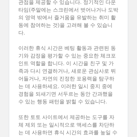
관점을 제공할 수 있습니다. 정기적인 다운
타임(주말에는 스크린에서 벗어나거나 도박
의 영역 밖에서 즐거움을 유발하는 취미 활
동에 참여하는 것)을 고려해 볼 수 있습니
다.
이러한 휴식 시간은 베팅 활동과 관련된 동
기와 감정을 평가할 수 있는 중요한 체크포
인트 역할을 합니다. 이 시간을 친구 및 가
족과 다시 연결하거나, 새로운 관심사로 뛰
어들거나, 자연의 진정한 포용력을 탐구하
는 데 사용하세요. 이러한 일시 중지 중에
경험을 되새기면 서두르는 동안 간과했을
수 있는 행동 패턴을 밝힐 수 있습니다.
또한 토토 사이트에서 제공하는 도구를 자
체 제외 또는 일시적으로 액세스를 차단하
는 데 사용하면 휴식 시간의 효과를 높일 수