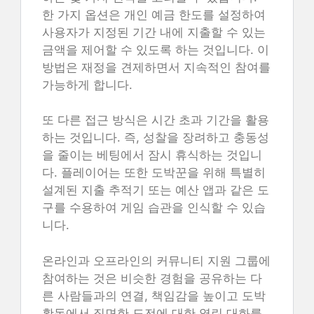
한 가지 옵션은 개인 예금 한도를 설정하여
사용자가 지정된 기간 내에 지출할 수 있는
금액을 제어할 수 있도록 하는 것입니다. 이
방법은 재정을 견제하면서 지속적인 참여를
가능하게 합니다.
또 다른 접근 방식은 시간 초과 기간을 활용
하는 것입니다. 즉, 성찰을 장려하고 충동성
을 줄이는 베팅에서 잠시 휴식하는 것입니
다. 플레이어는 또한 도박꾼을 위해 특별히
설계된 지출 추적기 또는 예산 앱과 같은 도
구를 수용하여 게임 습관을 인식할 수 있습
니다.
온라인과 오프라인의 커뮤니티 지원 그룹에
참여하는 것은 비슷한 경험을 공유하는 다
른 사람들과의 연결, 책임감을 높이고 도박
활동에서 직면한 도전에 대한 열린 대화를