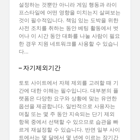
설정하는 것뿐만 아니라 게임 행동과 라이
프스타일에 어떤 영향을 미치는지 살펴보는
것이 필수적입니다. 책임 있는 도박을 위한
사전 조치를 취하는 동안 베팅 활동에서 벗
어나 이 시간 동안 대화를 나눌 사람이 필요
한 경우 지원 네트워크를 사용할 수 있습니
다…
– 자기제외기간
토토 사이트에서 자체 제외를 고려할 때 기
간에 대한 이해는 필수입니다. 대부분의 플
랫폼은 다양한 요구와 상황에 맞는 유연한
옵션을 제공합니다. 일반적으로 사용자는
며칠 또는 몇 주 동안 지속되는 단기 제외
항목 중에서 선택할 수 있으므로 습관을 빠
르게 재설정할 수 있습니다. 반면 일부 사이
트에서는 몇 달에서 몇 년에 이르는 장기간