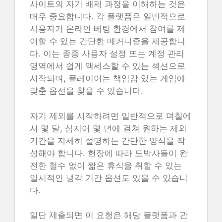
사이트의 자기 배제 과정을 이해하는 것은
매우 중요합니다. 각 플랫폼은 일반적으로
사용자가 온라인 베팅 환경에서 참여를 제
어할 수 있는 간단한 메커니즘을 제공합니
다. 이는 종종 사용자 설정 또는 계정 관리
영역에서 쉽게 액세스할 수 있는 섹션으로
시작되며, 플레이어는 책임감 있는 게임에
맞춘 옵션을 찾을 수 있습니다.
자기 제외를 시작하려면 일반적으로 며칠에
서 몇 달, 심지어 몇 년에 걸쳐 원하는 제외
기간을 자세히 설명하는 간단한 양식을 작
성해야 합니다. 현장에 따라 도박사들이 완
전한 철수 없이 짧은 휴식을 취할 수 있는
일시적인 냉각 기간 옵션도 있을 수 있습니
다.
일단 제출되면 이 요청은 해당 플랫폼과 관