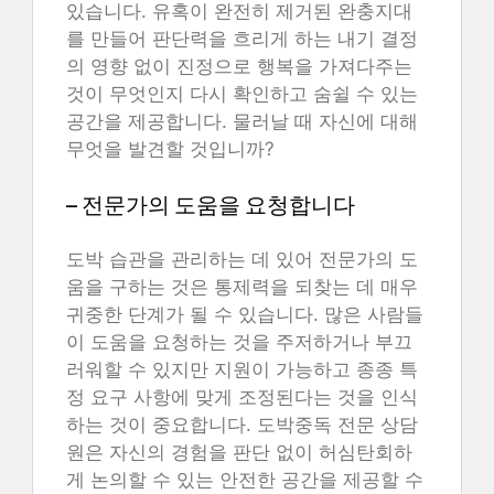
있습니다. 유혹이 완전히 제거된 완충지대
를 만들어 판단력을 흐리게 하는 내기 결정
의 영향 없이 진정으로 행복을 가져다주는
것이 무엇인지 다시 확인하고 숨쉴 수 있는
공간을 제공합니다. 물러날 때 자신에 대해
무엇을 발견할 것입니까?
– 전문가의 도움을 요청합니다
도박 습관을 관리하는 데 있어 전문가의 도
움을 구하는 것은 통제력을 되찾는 데 매우
귀중한 단계가 될 수 있습니다. 많은 사람들
이 도움을 요청하는 것을 주저하거나 부끄
러워할 수 있지만 지원이 가능하고 종종 특
정 요구 사항에 맞게 조정된다는 것을 인식
하는 것이 중요합니다. 도박중독 전문 상담
원은 자신의 경험을 판단 없이 허심탄회하
게 논의할 수 있는 안전한 공간을 제공할 수