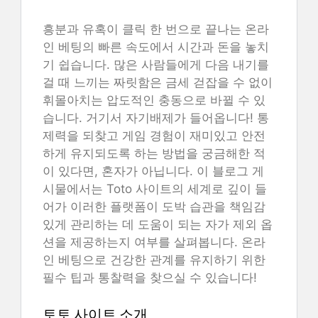
흥분과 유혹이 클릭 한 번으로 끝나는 온라
인 베팅의 빠른 속도에서 시간과 돈을 놓치
기 쉽습니다. 많은 사람들에게 다음 내기를
걸 때 느끼는 짜릿함은 금세 걷잡을 수 없이
휘몰아치는 압도적인 충동으로 바뀔 수 있
습니다. 거기서 자기배제가 들어옵니다! 통
제력을 되찾고 게임 경험이 재미있고 안전
하게 유지되도록 하는 방법을 궁금해한 적
이 있다면, 혼자가 아닙니다. 이 블로그 게
시물에서는 Toto 사이트의 세계로 깊이 들
어가 이러한 플랫폼이 도박 습관을 책임감
있게 관리하는 데 도움이 되는 자가 제외 옵
션을 제공하는지 여부를 살펴봅니다. 온라
인 베팅으로 건강한 관계를 유지하기 위한
필수 팁과 통찰력을 찾으실 수 있습니다!
토토 사이트 소개