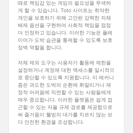
때로 책임감 있는 게임의 필요성을 무색하
게 할 수 있습니다. Toto 사이트는 취약한
개인을 보호하기 위해 고안된 강력한 자체
배제 옵션을 구현하여 사회적 책임을 점점
더 인정하고 있습니다. 이러한 기능은 플레
이어가 도박 습관을 통제할 수 있도록 보호
장벽 역할을 합니다.
자체 제외 도구는 사용자가 활동에 제한을
설정하거나 계정에 대한 액세스를 일시적으
로 중단할 수 있도록 지원합니다. 이 메커니
즘은 과도한 도박의 순환에 휘말리거나 재
정적 어려움에 직면할 수 있는 사람들에게
매우 중요합니다. 이러한 플랫폼은 쉽게 접
근할 수 있는 자율 규제 경로를 제공함으로
써 즐거움이 웰빙의 대가를 치르지 않는 보
다 안전한 환경을 조성합니다.