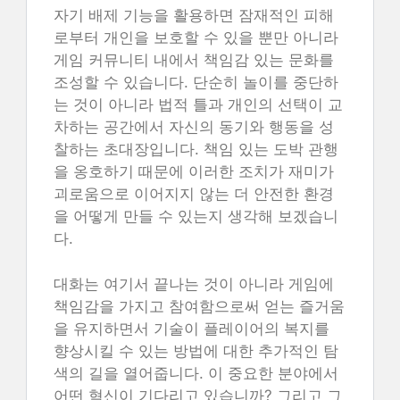
자기 배제 기능을 활용하면 잠재적인 피해
로부터 개인을 보호할 수 있을 뿐만 아니라
게임 커뮤니티 내에서 책임감 있는 문화를
조성할 수 있습니다. 단순히 놀이를 중단하
는 것이 아니라 법적 틀과 개인의 선택이 교
차하는 공간에서 자신의 동기와 행동을 성
찰하는 초대장입니다. 책임 있는 도박 관행
을 옹호하기 때문에 이러한 조치가 재미가
괴로움으로 이어지지 않는 더 안전한 환경
을 어떻게 만들 수 있는지 생각해 보겠습니
다.
대화는 여기서 끝나는 것이 아니라 게임에
책임감을 가지고 참여함으로써 얻는 즐거움
을 유지하면서 기술이 플레이어의 복지를
향상시킬 수 있는 방법에 대한 추가적인 탐
색의 길을 열어줍니다. 이 중요한 분야에서
어떤 혁신이 기다리고 있습니까? 그리고 그