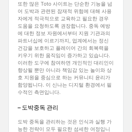
또한 많은 Toto 사이트는 단순한 기능을 넘
어 도박과 관련된 잠재적 위험에 대해 사용
자에게 적극적으로 교육하고 필요한 경우
도움을 요청하도록 권장합니다. 중독 예방
에 대한 정보 자원에서부터 지원 기관과의
파트너십에 이르기까지, 업계에서는 정신
건강을 보호하고 플레이어 간의 회복력을
키우기 위한 움직임이 증가하고 있습니다.
이러한 도구에 참여하면 개인적인 대리인이
향상될 뿐만 아니라 책임감 있는 놀이와 상
호 지원을 중심으로 하는 커뮤니티 윤리가
함양됩니다. 이 신나는 디지털 환경에서 필
수적인 측면입니다.
– 도박중독 관리
도박 중독을 관리하는 것은 인식과 실행 가
능한 전략이 모두 필요한 섬세한 여정입니