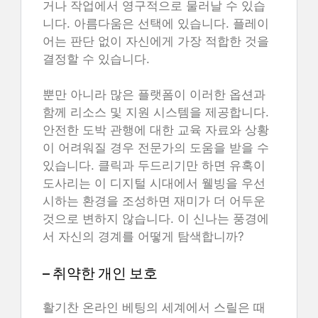
거나 작업에서 영구적으로 물러날 수 있습
니다. 아름다움은 선택에 있습니다. 플레이
어는 판단 없이 자신에게 가장 적합한 것을
결정할 수 있습니다.
뿐만 아니라 많은 플랫폼이 이러한 옵션과
함께 리소스 및 지원 시스템을 제공합니다.
안전한 도박 관행에 대한 교육 자료와 상황
이 어려워질 경우 전문가의 도움을 받을 수
있습니다. 클릭과 두드리기만 하면 유혹이
도사리는 이 디지털 시대에서 웰빙을 우선
시하는 환경을 조성하면 재미가 더 어두운
것으로 변하지 않습니다. 이 신나는 풍경에
서 자신의 경계를 어떻게 탐색합니까?
– 취약한 개인 보호
활기찬 온라인 베팅의 세계에서 스릴은 때