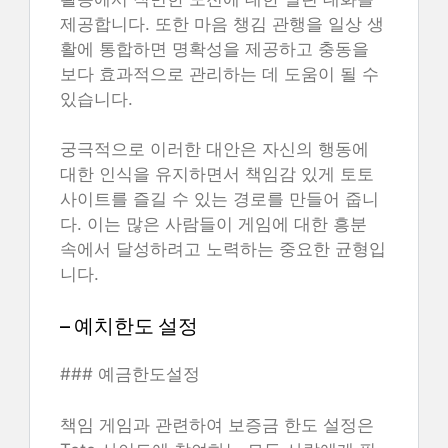
제공합니다. 또한 마음 챙김 관행을 일상 생
활에 통합하면 명확성을 제공하고 충동을
보다 효과적으로 관리하는 데 도움이 될 수
있습니다.
궁극적으로 이러한 대안은 자신의 행동에
대한 인식을 유지하면서 책임감 있게 토토
사이트를 즐길 수 있는 경로를 만들어 줍니
다. 이는 많은 사람들이 게임에 대한 흥분
속에서 달성하려고 노력하는 중요한 균형입
니다.
– 예치한도 설정
### 예금한도설정
책임 게임과 관련하여 보증금 한도 설정은