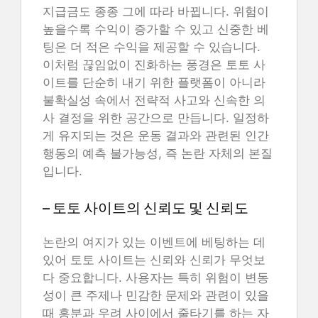
지급금도 종종 그에 따라 바뀝니다. 위험이
높을수록 수익이 증가할 수 있고 신중한 베
팅은 더 적은 수익을 제공할 수 있습니다.
이처럼 끊임없이 진화하는 풍경은 토토 사
이트를 단순히 내기 위한 플랫폼이 아니라
불확실성 속에서 전략적 사고와 신속한 의
사 결정을 위한 공간으로 만듭니다. 일정하
게 유지되는 것은 운동 결과와 관련된 인간
행동의 예측 불가능성, 즉 논란 자체의 본질
입니다.
– 토토 사이트의 신뢰도 및 신뢰도
논란의 여지가 있는 이벤트에 베팅하는 데
있어 토토 사이트는 신뢰와 신뢰가 무엇보
다 중요합니다. 사용자는 특히 위험이 변동
성이 큰 주제나 민감한 문제와 관련이 있을
때 흥분과 우려 사이에서 줄타기를 하는 자