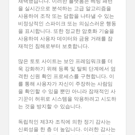
채택했습니다. 이러한 플랫폼은 베팅 패턴
을 실시간으로 분석하는 고급 알고리즘을
사용하여 조작 또는 담합을 나타낼 수 있는
비정상적인 스파이크 또는 의심스러운 행동
을 표시합니다. 또한 정교한 암호화 기술을
사용하여 사용자 데이터와 금융 거래를 잠
재적인 침해로부터 보호합니다.
많은 토토 사이트는 보안 프레임워크를 더
욱 강화하기 위해 등록 및 탈퇴 단계에서 엄
격한 신원 확인 프로세스를 구현합니다. 이
를 통해 사용자가 자신이 주장하는 사람임
을 확인할 수 있을 뿐만 아니라 잠재적인 사
기꾼이 허위로 시스템을 악용하려고 시도하
는 것을 방지할 수 있습니다.
독립적인 제3자 조직에 의한 정기 감사는
신뢰성을 한 층 더 높입니다. 이러한 감사는