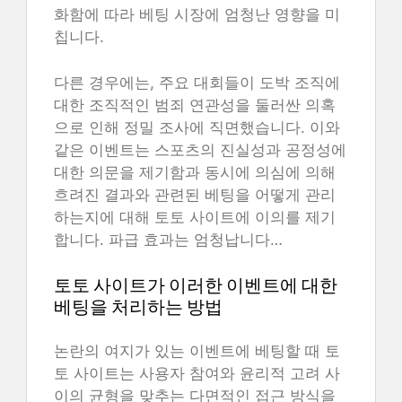
화함에 따라 베팅 시장에 엄청난 영향을 미
칩니다.
다른 경우에는, 주요 대회들이 도박 조직에
대한 조직적인 범죄 연관성을 둘러싼 의혹
으로 인해 정밀 조사에 직면했습니다. 이와
같은 이벤트는 스포츠의 진실성과 공정성에
대한 의문을 제기함과 동시에 의심에 의해
흐려진 결과와 관련된 베팅을 어떻게 관리
하는지에 대해 토토 사이트에 이의를 제기
합니다. 파급 효과는 엄청납니다…
토토 사이트가 이러한 이벤트에 대한
베팅을 처리하는 방법
논란의 여지가 있는 이벤트에 베팅할 때 토
토 사이트는 사용자 참여와 윤리적 고려 사
이의 균형을 맞추는 다면적인 접근 방식을