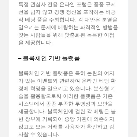
특정 관심사 전용 온라인 포럼은 종종 규제
선을 넘지 않고 경쟁 정신을 포착하는 비공
식 베팅 풀을 주최합니다. 각 대안은 분열을
일으키는 문제에 베팅하는 파격적인 방법을
찾는 사람들을 위해 맞춤화된 독특한 이점
을 제공합니다.
– 블록체인 기반 플랫폼
블록체인 기반 플랫폼은 특히 논란의 여지
가 있는 이벤트와 관련하여 온라인 베팅 환
경에 혁명을 일으키고 있습니다. 분산형 기
술을 활용함으로써 이러한 플랫폼은 기존
시스템에서 종종 부족한 투명성과 보안을
제공합니다. 블록체인에 걸린 각 베팅은 불
변 장부에 기록되어 중앙 기관에 의존하지
않고도 모든 거래를 사용자가 확인하고 감
사할 수 있습니다.