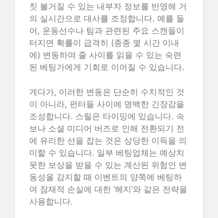
칫 불거질 수 있는 내부자 정보를 반영해 거
의 실시간으로 대사를 조정합니다. 예를 들
어, 운동선수나 팀과 관련된 주요 스캔들이
터지면 확률이 급격히 (종종 몇 시간 이내
에) 변동하여 줄 사이를 읽을 수 있는 숙련
된 베팅가에게 기회로 이어질 수 있습니다.
게다가, 이러한 변동은 단순히 수치적인 것
이 아니라, 펀터들 사이에 명백한 긴장감을
조성합니다. 스릴은 타이밍에 있습니다. 속
보나 소셜 미디어 버즈로 인해 전환되기 전
에 유리한 선을 잡는 것은 상당한 이득을 의
미할 수 있습니다. 일부 베팅업체는 예상치
못한 보상을 받을 수 있는 계산된 위험인 변
동성을 감지할 때 이벤트의 양쪽에 베팅하
여 잠재적 손실에 대한 ‘헤지’와 같은 전략을
사용합니다.