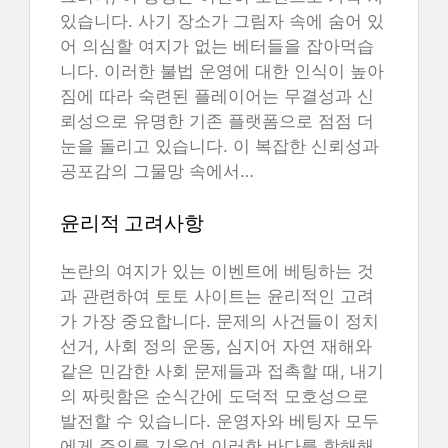
있습니다. 사기 장소가 그림자 속에 숨어 있
어 의심할 여지가 없는 베터들을 잡아먹습
니다. 이러한 불법 운영에 대한 인식이 높아
짐에 따라 숙련된 플레이어는 무결성과 신
뢰성으로 유명한 기존 플랫폼으로 점점 더
눈을 돌리고 있습니다. 이 복잡한 신뢰성과
공포감의 그물망 속에서…
윤리적 고려사항
논란의 여지가 있는 이벤트에 베팅하는 것
과 관련하여 토토 사이트는 윤리적인 고려
가 가장 중요합니다. 문제의 사건들이 정치
선거, 사회 정의 운동, 심지어 자연 재해와
같은 민감한 사회 문제들과 접촉할 때, 내기
의 짜릿함은 순식간에 도덕적 모호성으로
발전할 수 있습니다. 운영자와 베팅자 모두
에게 주의를 기울여 이러한 바다를 항해해