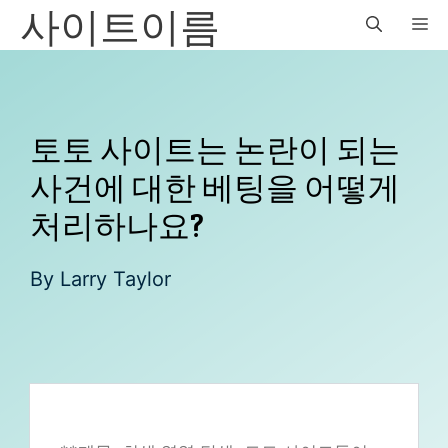
사이트이름
Skip
M
to
content
토토 사이트는 논란이 되는
사건에 대한 베팅을 어떻게
처리하나요?
By
Larry Taylor