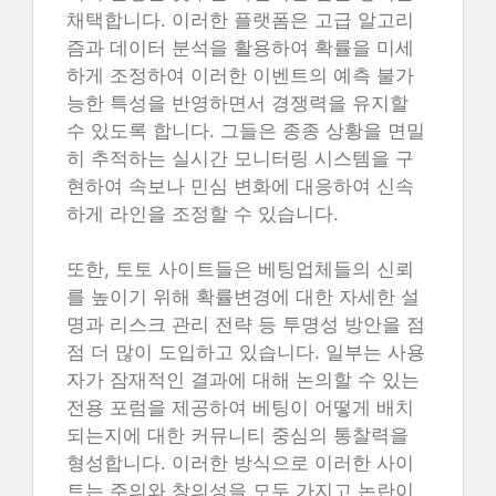
채택합니다. 이러한 플랫폼은 고급 알고리
즘과 데이터 분석을 활용하여 확률을 미세
하게 조정하여 이러한 이벤트의 예측 불가
능한 특성을 반영하면서 경쟁력을 유지할
수 있도록 합니다. 그들은 종종 상황을 면밀
히 추적하는 실시간 모니터링 시스템을 구
현하여 속보나 민심 변화에 대응하여 신속
하게 라인을 조정할 수 있습니다.
또한, 토토 사이트들은 베팅업체들의 신뢰
를 높이기 위해 확률변경에 대한 자세한 설
명과 리스크 관리 전략 등 투명성 방안을 점
점 더 많이 도입하고 있습니다. 일부는 사용
자가 잠재적인 결과에 대해 논의할 수 있는
전용 포럼을 제공하여 베팅이 어떻게 배치
되는지에 대한 커뮤니티 중심의 통찰력을
형성합니다. 이러한 방식으로 이러한 사이
트는 주의와 창의성을 모두 가지고 논란이