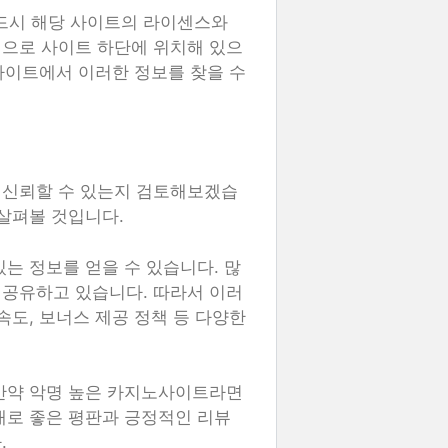
드시 해당 사이트의 라이센스와
적으로 사이트 하단에 위치해 있으
 사이트에서 이러한 정보를 찾을 수
 신뢰할 수 있는지 검토해보겠습
 살펴볼 것입니다.
는 정보를 얻을 수 있습니다. 많
 공유하고 있습니다. 따라서 이러
속도, 보너스 제공 정책 등 다양한
 만약 악명 높은 카지노사이트라면
대로 좋은 평판과 긍정적인 리뷰
.