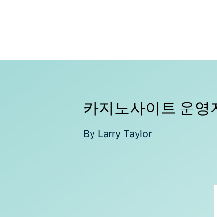
Skip
to
content
카지노사이트 운영자
By
Larry Taylor