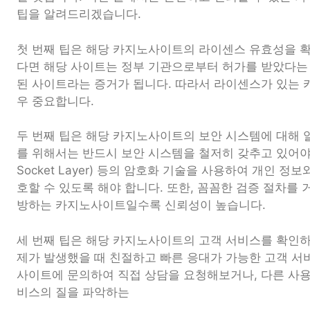
팁을 알려드리겠습니다.
첫 번째 팁은 해당 카지노사이트의 라이센스 유효성을 
다면 해당 사이트는 정부 기관으로부터 허가를 받았다는
된 사이트라는 증거가 됩니다. 따라서 라이센스가 있는
우 중요합니다.
두 번째 팁은 해당 카지노사이트의 보안 시스템에 대해 
를 위해서는 반드시 보안 시스템을 철저히 갖추고 있어야 합니
Socket Layer) 등의 암호화 기술을 사용하여 개인 정
호할 수 있도록 해야 합니다. 또한, 꼼꼼한 검증 절차를
방하는 카지노사이트일수록 신뢰성이 높습니다.
세 번째 팁은 해당 카지노사이트의 고객 서비스를 확인하
제가 발생했을 때 친절하고 빠른 응대가 가능한 고객 서
사이트에 문의하여 직접 상담을 요청해보거나, 다른 사
비스의 질을 파악하는