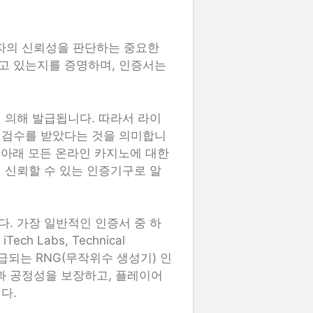
자의 신뢰성을 판단하는 중요한
고 있는지를 증명하며, 인증서는
.
 의해 발급됩니다. 따라서 라이
 검수를 받았다는 것을 의미합니
권 아래 모든 온라인 카지노에 대한
 신뢰할 수 있는 인증기구로 알
. 가장 일반적인 인증서 중 하
h Labs, Technical
 발급되는 RNG(무작위수 생성기) 인
 공정성을 보장하고, 플레이어
다.