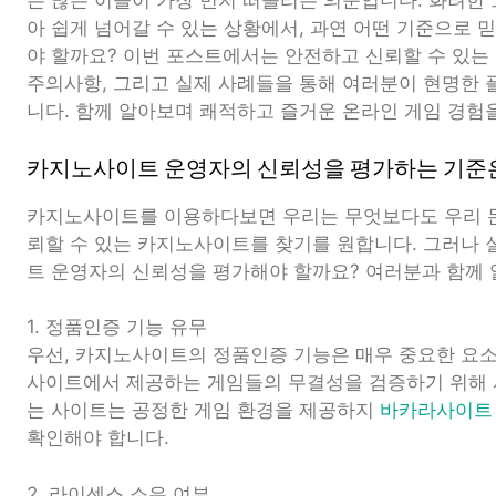
는 많은 이들이 가장 먼저 떠올리는 의문입니다. 화려한
아 쉽게 넘어갈 수 있는 상황에서, 과연 어떤 기준으로 
야 할까요? 이번 포스트에서는 안전하고 신뢰할 수 있는
주의사항, 그리고 실제 사례들을 통해 여러분이 현명한 
니다. 함께 알아보며 쾌적하고 즐거운 온라인 게임 경험
카지노사이트 운영자의 신뢰성을 평가하는 기준
카지노사이트를 이용하다보면 우리는 무엇보다도 우리 돈
뢰할 수 있는 카지노사이트를 찾기를 원합니다. 그러나
트 운영자의 신뢰성을 평가해야 할까요? 여러분과 함께
1. 정품인증 기능 유무
우선, 카지노사이트의 정품인증 기능은 매우 중요한 요소
사이트에서 제공하는 게임들의 무결성을 검증하기 위해 
는 사이트는 공정한 게임 환경을 제공하지
바카라사이트
확인해야 합니다.
2. 라이센스 소유 여부