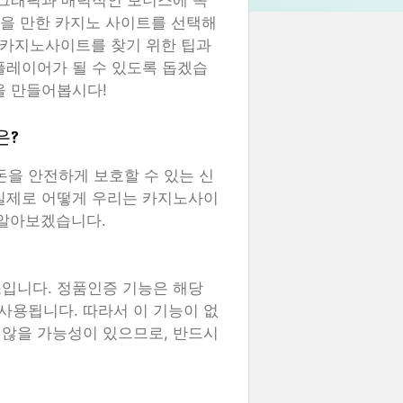
 그래픽과 매력적인 보너스에 속
믿을 만한 카지노 사이트를 선택해
 카지노사이트를 찾기 위한 팁과
플레이어가 될 수 있도록 돕겠습
을 만들어봅시다!
은?
을 안전하게 보호할 수 있는 신
 실제로 어떻게 우리는 카지노사이
 알아보겠습니다.
입니다. 정품인증 기능은 해당
사용됩니다. 따라서 이 기능이 없
않을 가능성이 있으므로, 반드시