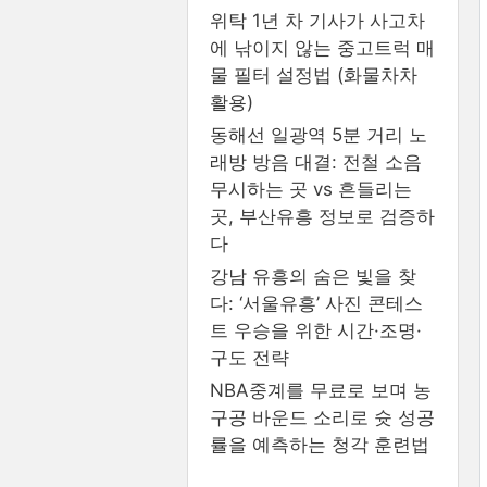
위탁 1년 차 기사가 사고차
에 낚이지 않는 중고트럭 매
물 필터 설정법 (화물차차
활용)
동해선 일광역 5분 거리 노
래방 방음 대결: 전철 소음
무시하는 곳 vs 흔들리는
곳, 부산유흥 정보로 검증하
다
강남 유흥의 숨은 빛을 찾
다: ‘서울유흥’ 사진 콘테스
트 우승을 위한 시간·조명·
구도 전략
NBA중계를 무료로 보며 농
구공 바운드 소리로 슛 성공
률을 예측하는 청각 훈련법